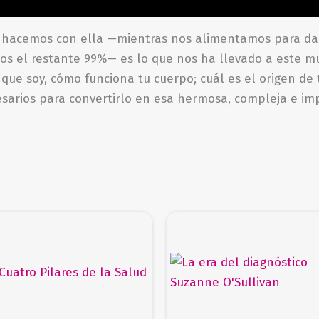
aciones (0)
 hacemos con ella —mientras nos alimentamos para dar
s el restante 99%— es lo que nos ha llevado a este mu
ta que soy, cómo funciona tu cuerpo; cuál es el origen 
cesarios para convertirlo en esa hermosa, compleja e i