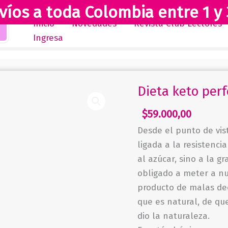
víos a toda Colombia entre 1 y 
Inicio
Novedades
Revista Club Lectores
Ingresa
Dieta keto perf
$
59.000,00
Desde el punto de vis
ligada a la resistenci
al azúcar, sino a la 
obli­gado a meter a nu
producto de malas de
que es natural, de qu
dio la naturaleza.