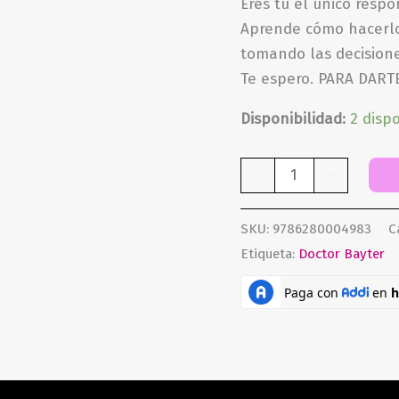
Eres tú el único respo
Aprende cómo hacerlo
tomando las decisione
Te espero. PARA DARTE
Disponibilidad:
2 disp
Dieta
-
+
keto
perfecta
SKU:
9786280004983
C
cantidad
Etiqueta:
Doctor Bayter