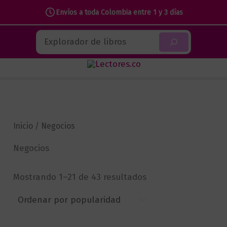
Envíos a toda Colombia entre 1 y 3 días
Ir
Buscar
al
contenido
Inicio
/ Negocios
Negocios
Sorted
Mostrando 1–21 de 43 resultados
by
popularity