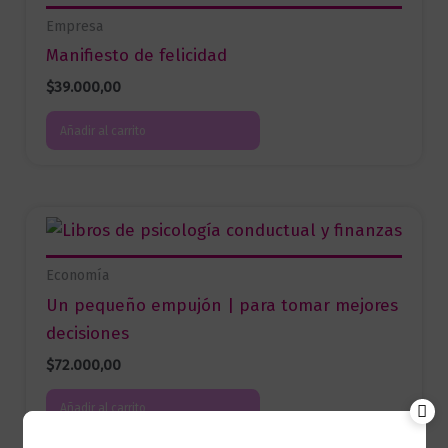
Empresa
Manifiesto de felicidad
$
39.000,00
Añadir al carrito
Economía
Un pequeño empujón | para tomar mejores
decisiones
$
72.000,00
Añadir al carrito