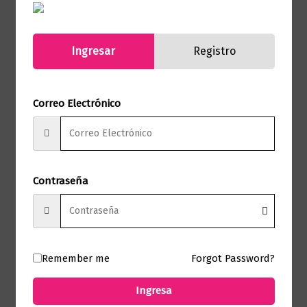
Ingresar
Registro
Empresa
Inteligencia primitiva | Eres más inteligente
Correo Electrónico
de lo que crees
$
65.000,00
Añadir al carrito
Contraseña
Remember me
Forgot Password?
Empresa
Ingresa
El pequeño libro rojo de las ventas