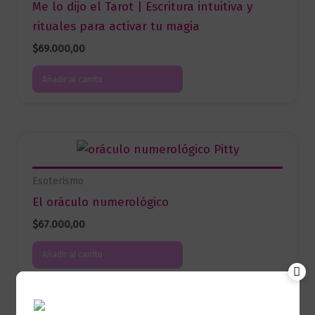
Me lo dijo el Tarot | Escritura intuitiva y
rituales para activar tu magia
$
69.000,00
Añadir al carrito
Esoterismo
El oráculo numerológico
$
67.000,00
Añadir al carrito