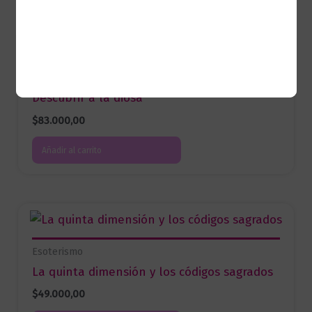
Esoterismo
Descubrir a la diosa
$
83.000,00
Añadir al carrito
Esoterismo
La quinta dimensión y los códigos sagrados
$
49.000,00