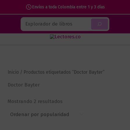
Envíos a toda Colombia entre 1 y 3 días
Ir
Buscar
al
contenido
Inicio
/ Productos etiquetados “Doctor Bayter”
Doctor Bayter
Sorted
Mostrando 2 resultados
by
popularity