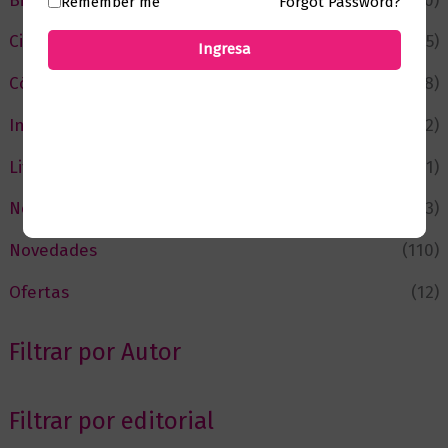
Bienestar
(230)
Remember me
Forgot Password?
Ciencia y Conocimiento
(75)
Ingresa
Cómic y Fantasía
(88)
Infantil y Juvenil
(212)
Literatura
(371)
Negocios
(43)
Novedades
(110)
Ofertas
(12)
Filtrar por Autor
Filtrar por editorial