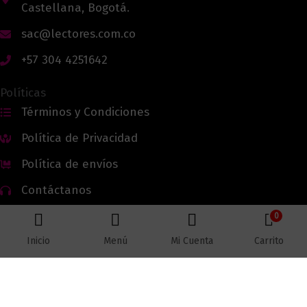
Castellana, Bogotá.
sac@lectores.com.co
+57 304 4251642
Políticas
Términos y Condiciones
Política de Privacidad
Política de envíos
Contáctanos
0
Inicio
Menú
Mi Cuenta
Carrito
Todos los derechos reservados © 2026 Lectores.co |
Lectores.co
Bogotá - Colombia