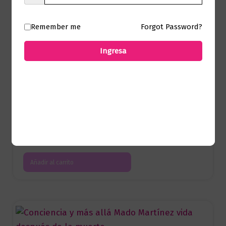
$
59.000,00
Remember me
Forgot Password?
Añadir al carrito
Ingresa
Autoayuda
¡Despierta! Ya es hora
$
55.000,00
Añadir al carrito