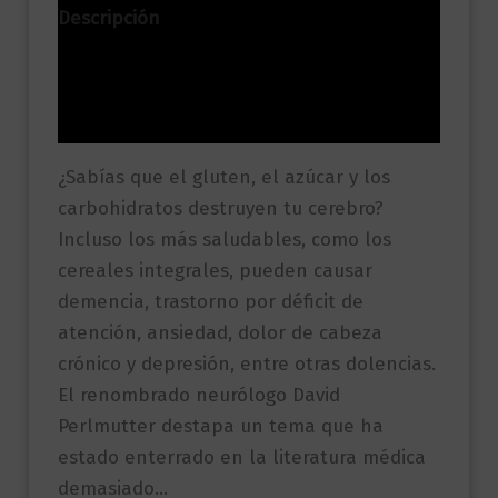
Descripción
Información adicional
Valoraciones (0)
¿Sabías que el gluten, el azúcar y los
carbohidratos destruyen tu cerebro?
Incluso los más saludables, como los
cereales integrales, pueden causar
demencia, trastorno por déficit de
atención, ansiedad, dolor de cabeza
crónico y depresión, entre otras dolencias.
El renombrado neurólogo David
Perlmutter destapa un tema que ha
estado enterrado en la literatura médica
demasiado…