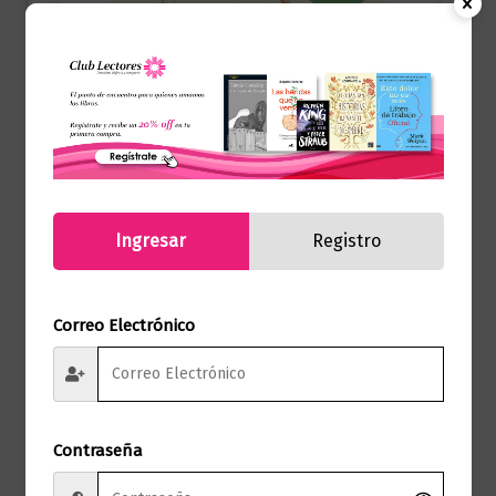
Salud
Como Vivir una Enfermedad Incurable
$
67.000,00
Añadir al carrito
Ingresar
Registro
Correo Electrónico
Contraseña