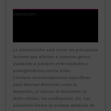
Descripción
Información adicional
Valoraciones (0)
La alimentación está entre los principales
factores que afectan a nuestros genes,
ayudando a prevenir enfermedades y
protegiéndonos contra ellas.
Contiene recomendaciones específicas
para diversas dolencias como la
depresión, el cáncer, el Alzheimer, el
dolor crónico, las cardiopatías, etc. Los
alimentos fueron la primera medicina de