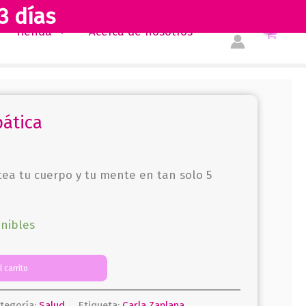
3 días
Tienda
Acerca de nosotros
ática
etea tu cuerpo y tu mente en tan solo 5
onibles
l carrito
tegoría:
Salud
Etiqueta:
Carla Zaplana