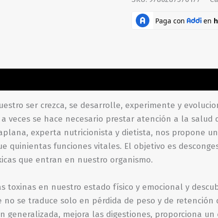
aciones (0)
uestro ser crezca, se desarrolle, experimente y evolu
 a veces se hace necesario prestar atención a la salud
plana, experta nutricionista y dietista, nos propone u
e quinientas funciones vitales. El objetivo es descong
óxicas que entran en nuestro organismo.
s toxinas en nuestro estado físico y emocional y descub
 no se traduce solo en pérdida de peso y de retención 
n generalizada, mejora las digestiones, proporciona un