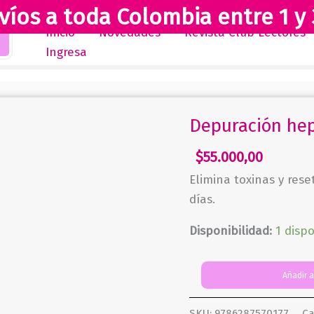
víos a toda Colombia entre 1 y 
Inicio
Novedades
Revista Club Lectores
Ingresa
Depuración hep
$
55.000,00
Elimina toxinas y res
días.
Disponibilidad:
1 disp
Depuración
Añadir a
hepática
cantidad
SKU:
9786287570177
Ca