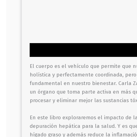
Descripción
Información adicional
Valor
El cuerpo es el vehículo que permite que n
holística y perfectamente coordinada, pero
fundamental en nuestro bienestar. Carla Za
un órgano que toma parte activa en más qu
procesar y eliminar mejor las sustancias t
En este libro exploraremos el impacto de la
depuración hepática para la salud. Y es que
hígado graso y además reduce la inflamació