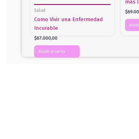
más l
Salud
$
69.0
Como Vivir una Enfermedad
Añadir
Incurable
$
67.000,00
Añadir al carrito