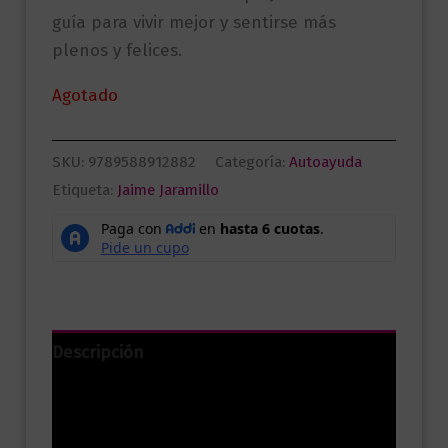
guía para vivir mejor y sentirse más
plenos y felices.
Agotado
SKU:
9789588912882
Categoría:
Autoayuda
Etiqueta:
Jaime Jaramillo
Descripción
Información adicional
Valoraciones (0)