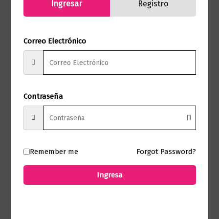
Ingresar
Registro
Productos relacionados
Correo Electrónico
Autoayuda
Una unión inquebrantable
$
35.000,00
Contraseña
Añadir al carrito
Remember me
Forgot Password?
Ingresa
Autoayuda
Hábitos atómicos
$
79.000,00