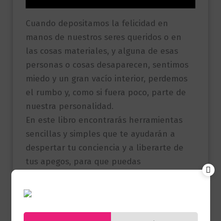
Cuando depositamos la felicidad en
manos de nuestros seres queridos o en
las cosas materiales, y alguna de esas
personas o cosas desaparecen, sentimos
miedo y un gran vacío interior, perdemos
el rumbo y, como si fuera poco, parte de
nuestra personalidad.
En este libro encontrarás herramientas
sencillas y simples que te ayudarán a
despertar tu conciencia y a liberarte de
tus apegos, para que puedas
experimentar el mundo sin miedo a través
del verdadero amor.