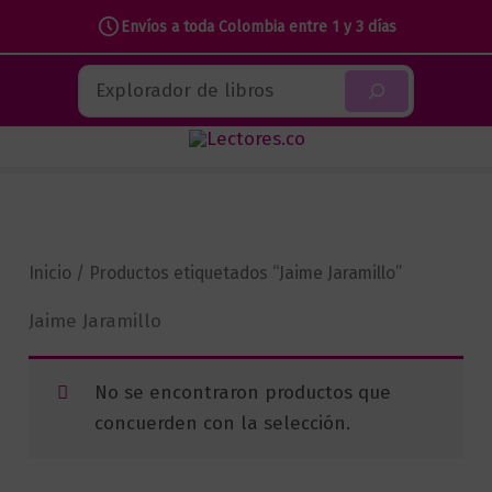
Envíos a toda Colombia entre 1 y 3 días
Ir
Buscar
al
contenido
Inicio
/ Productos etiquetados “Jaime Jaramillo”
Jaime Jaramillo
No se encontraron productos que
concuerden con la selección.