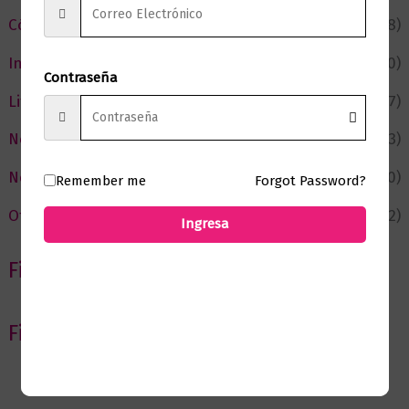
Cómic y Fantasía
(88)
Infantil y Juvenil
(210)
Contraseña
Literatura
(367)
Negocios
(43)
Novedades
(110)
Remember me
Forgot Password?
Ofertas
(12)
Ingresa
Filtrar por Autor
Filtrar por editorial