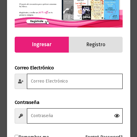
$
75.000,00
Añadir al carrito
Ingresar
Registro
Correo Electrónico
Contraseña
Remember me
Forgot Password?