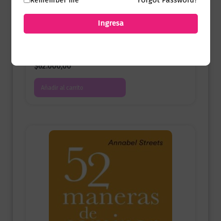
Ingresa
Autoayuda
Si lo crees, lo creas
$
62.000,00
Añadir al carrito