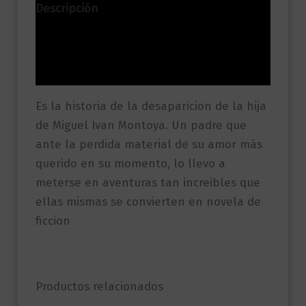
Descripción
Información adicional
Valoraciones (0)
Es la historia de la desaparicion de la hija
de Miguel Ivan Montoya. Un padre que
ante la perdida material de su amor màs
querido en su momento, lo llevo a
meterse en aventuras tan increibles que
ellas mismas se convierten en novela de
ficcion
Productos relacionados