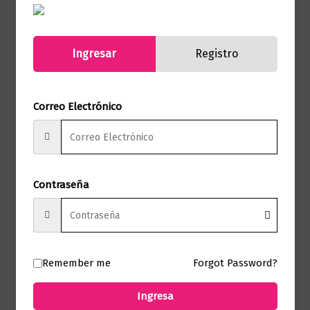
Autor
Yokoi Kenji Diaz
Sello
Booket
Ingresar
Registro
Formato
12.5 x 19
Correo Electrónico
Presentación
Tapa Blanda
No hay valoraciones aún.
Contraseña
Solo los usuarios registrados que hayan
comprado este producto pueden hacer
una valoración.
Remember me
Forgot Password?
Ingresa