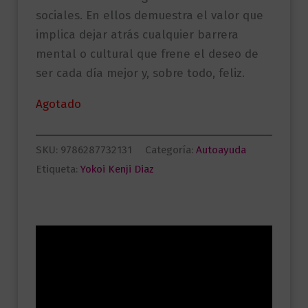
sociales. En ellos demuestra el valor que
implica dejar atrás cualquier barrera
mental o cultural que frene el deseo de
ser cada día mejor y, sobre todo, feliz.
Agotado
SKU:
9786287732131
Categoría:
Autoayuda
Etiqueta:
Yokoi Kenji Diaz
Descripción
Información adicional
Valoraciones (0)