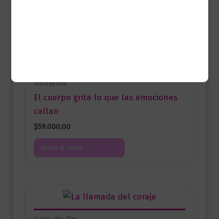
Productos relacionados
Autoayuda
El cuerpo grita lo que las emociones
callan
$
59.000,00
Añadir al carrito
Autor del Mes