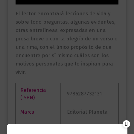
El lector encontrará lecciones de vida y
sobre todo preguntas, algunas evidentes,
otras entrelíneas, expresadas en una
prosa breve o con la alegría de un verso o
una rima, con el único propósito de que
encuentre por sí mismo cuáles son los
motivos personales que lo inspiran para
vivir.
Referencia
9786287732131
(ISBN)
Marca
Editorial Planeta
Páginas
216