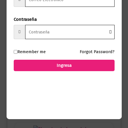
una valoración.
Contraseña
Productos relacionados
Remember me
Forgot Password?
Ingresa
Autoayuda
Una unión inquebrantable
$
35.000,00
Añadir al carrito