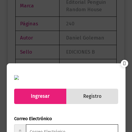
Editorial Penguin
Marca
Random House
Páginas
240
Autor
Daniel Goleman
Sello
EDICIONES B
Formato
15.0 X 23.0
Presentación
Tapa Blanda
Ingresar
Registro
No hay valoraciones aún.
Correo Electrónico
Solo los usuarios registrados que hayan
comprado este producto pueden hacer