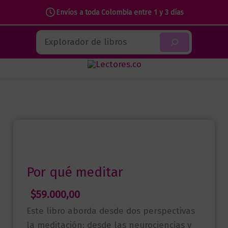
qué
Envíos a toda Colombia entre 1 y 3 días
meditar
Ir
cantidad
Buscar
al
contenido
Por qué meditar
$
59.000,00
Este libro aborda desde dos perspectivas
la meditación: desde las neurociencias y