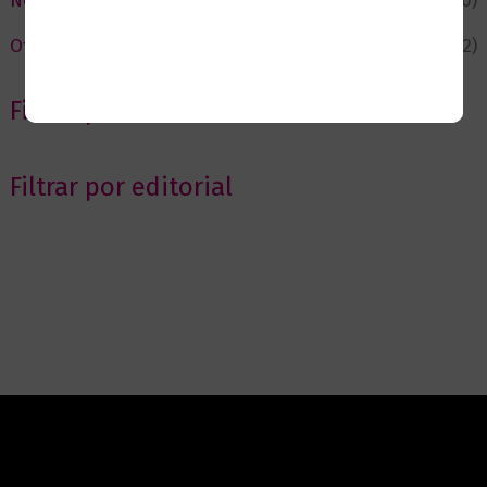
Novedades
(110)
Ofertas
(12)
Filtrar por Autor
Filtrar por editorial