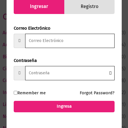
Ingresar
Registro
Categorias
Correo Electrónico
Actualidad
(53)
Autor del Mes
(4)
Bienestar
(230)
Contraseña
Ciencia y Conocimiento
(75)
Cómic y Fantasía
(88)
Infantil y Juvenil
(212)
Remember me
Forgot Password?
Literatura
(371)
Ingresa
Negocios
(43)