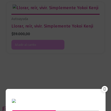
Autoayuda
Llorar, reír, vivir. Simplemente Yokoi Kenji
$
59.000,00
Añadir al carrito
Filtrar por precio