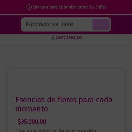
Envíos a toda Colombia entre 1 y 3 días
Ir
Buscar
al
contenido
Esencias de flores para cada
momento
$
35.000,00
Una guía práctica de autocuración