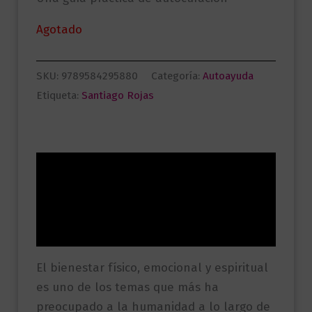
Agotado
SKU:
9789584295880
Categoría:
Autoayuda
Etiqueta:
Santiago Rojas
Descripción
Información adicional
Valoraciones (0)
El bienestar físico, emocional y espiritual
es uno de los temas que más ha
preocupado a la humanidad a lo largo de