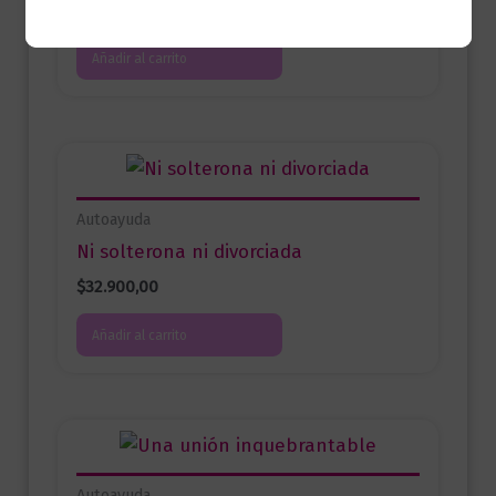
$
59.000,00
Añadir al carrito
Autoayuda
Ni solterona ni divorciada
$
32.900,00
Añadir al carrito
Autoayuda