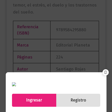
temor, el estrés, el duelo y los trastornos
del sueño.
Referencia
9789584295880
(ISBN)
Marca
Editorial Planeta
Páginas
224
Autor
Santiago Rojas
Sello
Booket
Formato
12, 5 x 19
Ingresar
Registro
Presentación
Tapa Blanda