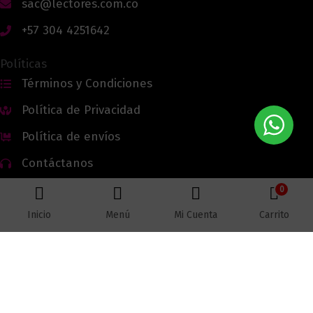
sac@lectores.com.co
+57 304 4251642
Políticas
Términos y Condiciones
Política de Privacidad
Política de envíos
Contáctanos
0
Inicio
Menú
Mi Cuenta
Carrito
Todos los derechos reservados © 2026 Lectores.co |
Lectores.co
Bogotá - Colombia