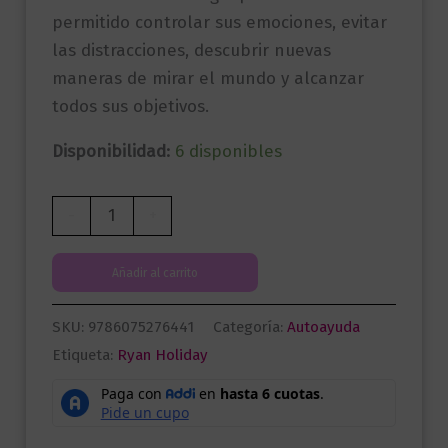
permitido controlar sus emociones, evitar
las distracciones, descubrir nuevas
maneras de mirar el mundo y alcanzar
todos sus objetivos.
Disponibilidad:
6 disponibles
La
-
+
quietud
es
Añadir al carrito
la
clave
SKU:
9786075276441
Categoría:
Autoayuda
cantidad
Etiqueta:
Ryan Holiday