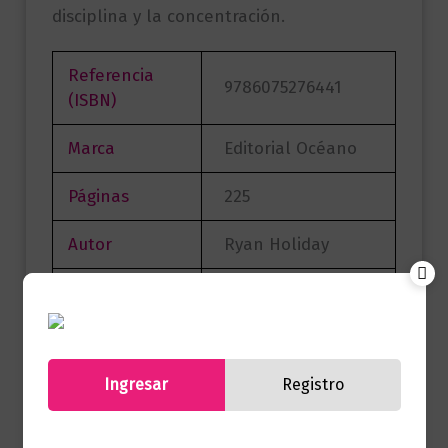
disciplina y la concentración.
Referencia
9786075276441
(ISBN)
Marca
Editorial Océano
Páginas
225
Autor
Ryan Holiday
Sello
Océano
Formato
23 X 23
Ingresar
Registro
Presentación
Tapa Blanda