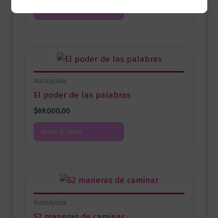
Añadir al carrito
Autoayuda
El poder de las palabras
$
69.000,00
Añadir al carrito
Autoayuda
52 maneras de caminar