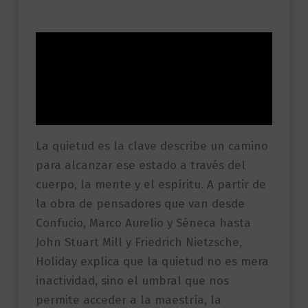
Descripción
Información adicional
Valoraciones (0)
La quietud es la clave describe un camino
para alcanzar ese estado a través del
cuerpo, la mente y el espíritu. A partir de
la obra de pensadores que van desde
Confucio, Marco Aurelio y Séneca hasta
John Stuart Mill y Friedrich Nietzsche,
Holiday explica que la quietud no es mera
inactividad, sino el umbral que nos
permite acceder a la maestría, la