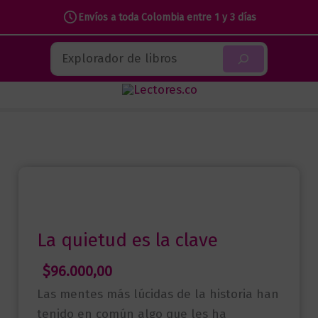
es
Envíos a toda Colombia entre 1 y 3 días
la
Ir
Buscar
clave
al
cantidad
contenido
La quietud es la clave
$
96.000,00
Las mentes más lúcidas de la historia han
tenido en común algo que les ha