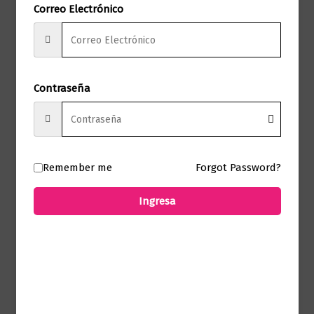
Correo Electrónico
No hay valoraciones aún.
Solo los usuarios registrados que hayan
comprado este producto pueden hacer
Contraseña
una valoración.
Remember me
Forgot Password?
Productos relacionados
Ingresa
Autoayuda
No sé cómo mostrar dónde me duele
$
75.000,00