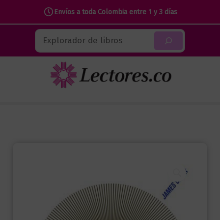
atómicos
Envíos a toda Colombia entre 1 y 3 días
cantidad
Ir
Buscar
al
contenido