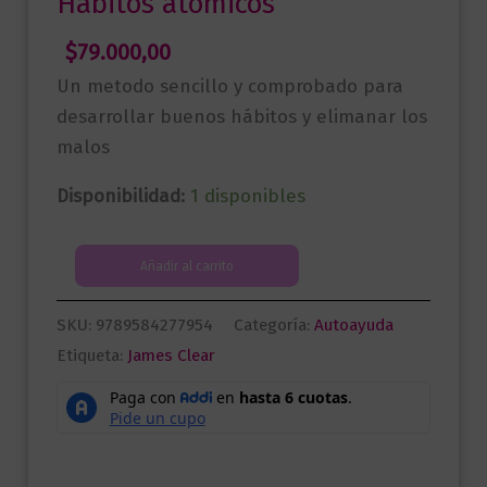
Hábitos atómicos
$
79.000,00
Un metodo sencillo y comprobado para
desarrollar buenos hábitos y elimanar los
malos
Disponibilidad:
1 disponibles
Hábitos
Añadir al carrito
atómicos
cantidad
SKU:
9789584277954
Categoría:
Autoayuda
Etiqueta:
James Clear