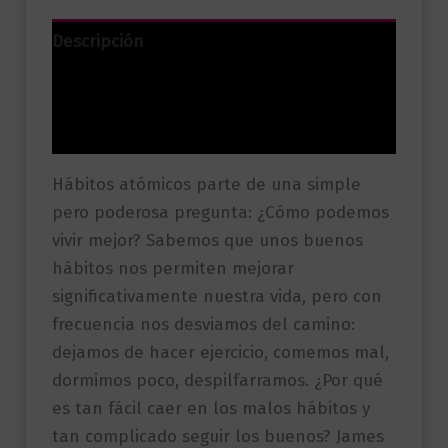
Descripción
Información adicional
Valoraciones (0)
Hábitos atómicos parte de una simple
pero poderosa pregunta: ¿Cómo podemos
vivir mejor? Sabemos que unos buenos
hábitos nos permiten mejorar
significativamente nuestra vida, pero con
frecuencia nos desviamos del camino:
dejamos de hacer ejercicio, comemos mal,
dormimos poco, despilfarramos. ¿Por qué
es tan fácil caer en los malos hábitos y
tan complicado seguir los buenos? James