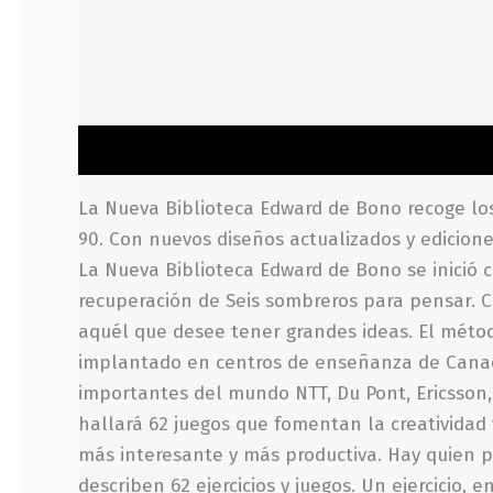
Descripción
Información adicional
Valoraci
La Nueva Biblioteca Edward de Bono recoge los
90. Con nuevos diseños actualizados y edicione
La Nueva Biblioteca Edward de Bono se inició co
recuperación de Seis sombreros para pensar. Cre
aquél que desee tener grandes ideas. El métod
implantado en centros de enseñanza de Canadá
importantes del mundo NTT, Du Pont, Ericsson, U
hallará 62 juegos que fomentan la creatividad 
más interesante y más productiva. Hay quien pi
describen 62 ejercicios y juegos. Un ejercicio, 