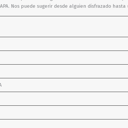
 CAPA. Nos puede sugerir desde alguien disfrazado hast
A