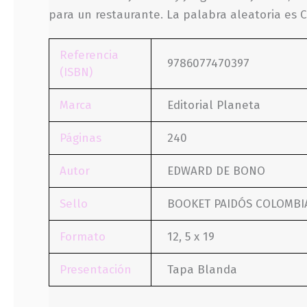
para un restaurante. La palabra aleatoria es
Referencia
9786077470397
(ISBN)
Marca
Editorial Planeta
Páginas
240
Autor
EDWARD DE BONO
Sello
BOOKET PAIDÓS COLOMBI
Formato
12, 5 x 19
Presentación
Tapa Blanda