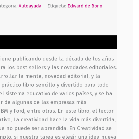
ategoría:
Autoayuda
Etiqueta:
Edward de Bono
 viene publicando desde la década de los años
a los best sellers y las novedades editoriales.
rrollar la mente, novedad editorial, y la
práctico libro sencillo y divertido para todo
 sistema educativo de varios países, y se ha
or de algunas de las empresas más
 y Ford, entre otras. En este libro, el lector
ivo, La creatividad hace la vida más divertida,
que no puede ser aprendida. En Creatividad se
emplo, si nuestra tarea es elegir una idea nueva