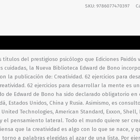
SKU:
9786077470397
C
ones (0)
 títulos del prestigioso psicólogo que Ediciones Paidós
s cuidadas, la Nueva Biblioteca Edward de Bono incorpor
n la publicación de: Creatividad. 62 ejercicios para desa
atividad. 62 ejercicios para desarrollar la mente es un 
o de Edward de Bono ha sido declarado obligatorio en el
, Estados Unidos, China y Rusia. Asimismo, es consult
nited Technologies, American Standard, Exxon, Shell, IBM
y el pensamiento lateral. Todo el mundo quiere ser creat
ensa que la creatividad es algo con lo que se nace, y 
en torno a palabras elegidas al azar de una lista. Por ej