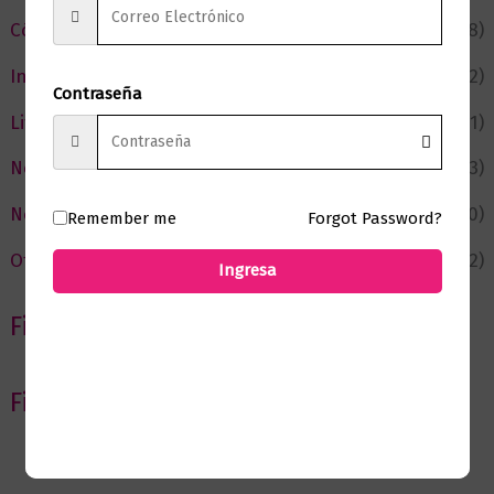
Cómic y Fantasía
(88)
Infantil y Juvenil
(212)
Contraseña
Literatura
(371)
Negocios
(43)
Novedades
(110)
Remember me
Forgot Password?
Ofertas
(12)
Ingresa
Filtrar por Autor
Filtrar por editorial