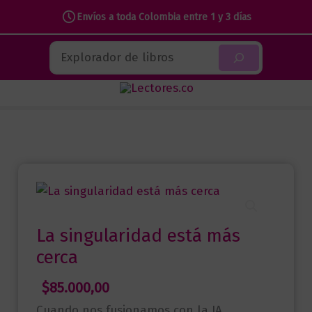
Envíos a toda Colombia entre 1 y 3 días
Ir
Buscar
al
contenido
La singularidad está más
cerca
$
85.000,00
Cuando nos fusionamos con la IA.