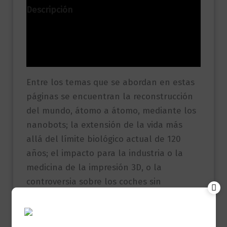
Descripción
Información adicional
Valoraciones (0)
Entre los temas que se abordan en estas
páginas se encuentran la reconstrucción
del mundo, átomo a átomo, mediante los
nanobots; la extensión de la vida más
allá del límite biológico actual de 120
años; el impacto para la industria o la
medicina de la impresión 3D, o la
controversia sobre los coches sin
conductor, entre otras muchas cuestiones
de interés.
A partir de una evaluación detallada de