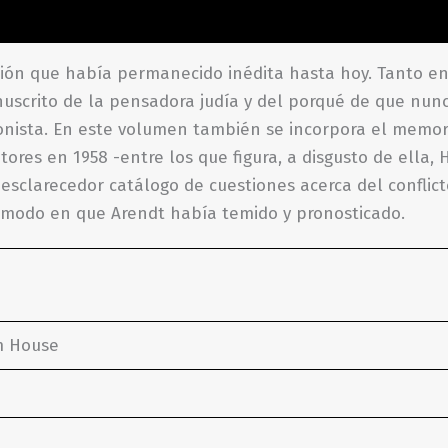
ones (0)
ón que había permanecido inédita hasta hoy. Tanto en e
scrito de la pensadora judía y del porqué de que nunc
sionista. En este volumen también se incorpora el memo
tores en 1958 -entre los que figura, a disgusto de ella,
 esclarecedor catálogo de cuestiones acerca del conflic
el modo en que Arendt había temido y pronosticado.
m House