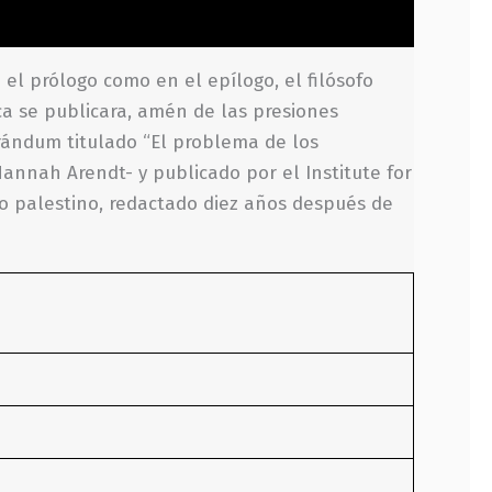
l prólogo como en el epílogo, el filósofo
a se publicara, amén de las presiones
rándum titulado “El problema de los
 Hannah Arendt- y publicado por el Institute for
to palestino, redactado diez años después de