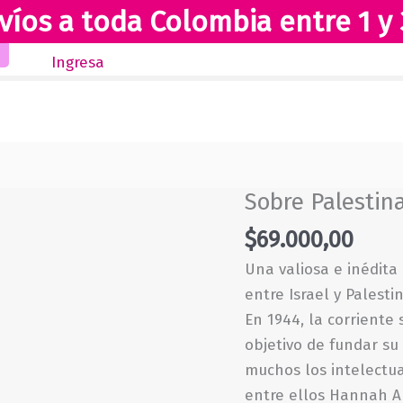
víos a toda Colombia entre 1 y 
Inicio
Novedades
Revista Club Lectores
Ingresa
Sobre Palestin
$
69.000,00
Una valiosa e inédita
entre Israel y Palestin
En 1944, la corriente
objetivo de fundar su
muchos los intelectu
entre ellos Hannah A