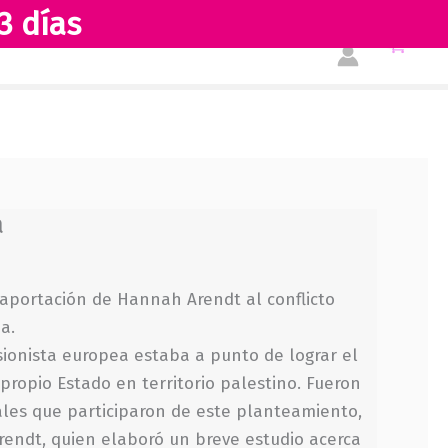
Palestina
3 días
cantidad
Tienda
Acerca de nosotros
a
 aportación de Hannah Arendt al conflicto
a.
 sionista europea estaba a punto de lograr el
 propio Estado en territorio palestino. Fueron
ales que participaron de este planteamiento,
rendt, quien elaboró un breve estudio acerca