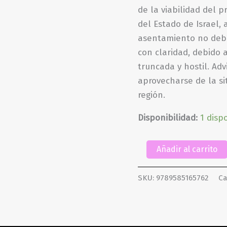
de la viabilidad del p
del Estado de Israel, 
asentamiento no debía
con claridad, debido 
truncada y hostil. Ad
aprovecharse de la si
región.
Disponibilidad:
1 disp
Sobre
Añadir al carrito
Palestina
cantidad
SKU:
9789585165762
Ca