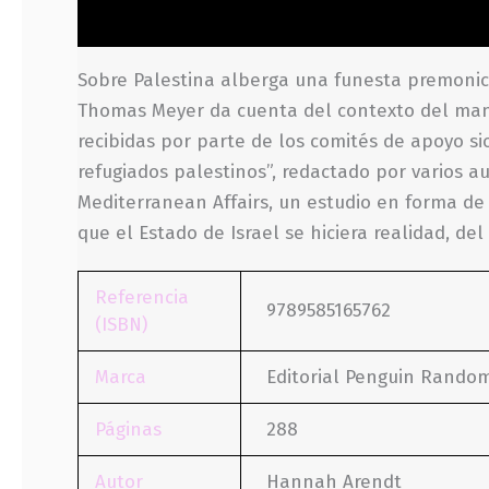
Descripción
Información adicional
Valoraci
Sobre Palestina alberga una funesta premonici
Thomas Meyer da cuenta del contexto del manu
recibidas por parte de los comités de apoyo 
refugiados palestinos”, redactado por varios au
Mediterranean Affairs, un estudio en forma de
que el Estado de Israel se hiciera realidad, d
Referencia
9789585165762
(ISBN)
Marca
Editorial Penguin Rando
Páginas
288
Autor
Hannah Arendt