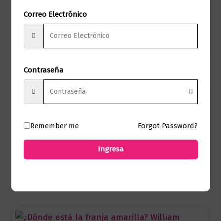
Gobierno Petro ¿Sólo una pausa?
Correo Electrónico
$
65.000,00
Añadir al carrito
Contraseña
Actualidad
Remember me
Forgot Password?
Colombia global
$
75.000,00
Ingresa
Añadir al carrito