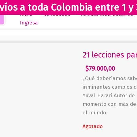
víos a toda Colombia entre 1 y 
Inicio
Novedades
Revista Club Lectores
Ingresa
21 lecciones par
$
79.000,00
¿Qué deberíamos sabe
inminentes cambios de
Yuval Harari Autor de 
momento con más de d
el mundo.
Agotado