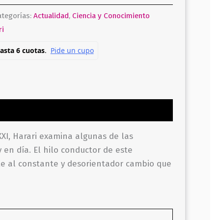
ategorías:
Actualidad
,
Ciencia y Conocimiento
ri
 XXI, Harari examina algunas de las
 en día. El hilo conductor de este
nte al constante y desorientador cambio que