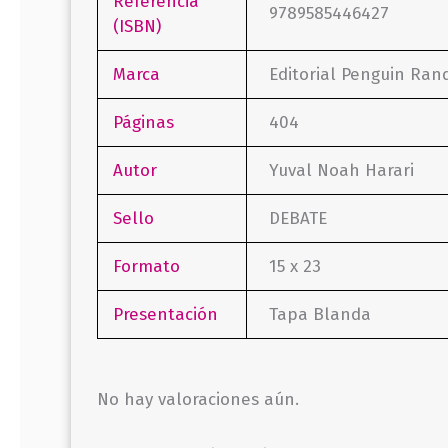
Referencia
9789585446427
(ISBN)
Marca
Editorial Penguin Ra
Páginas
404
Autor
Yuval Noah Harari
Sello
DEBATE
Formato
15 x 23
Presentación
Tapa Blanda
No hay valoraciones aún.