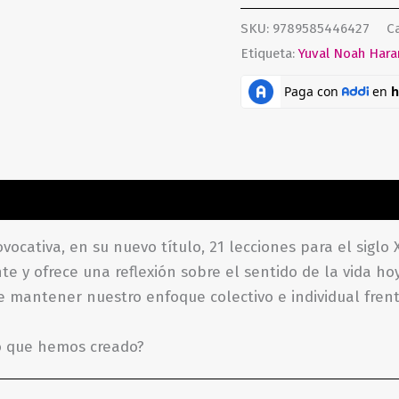
SKU:
9789585446427
C
Etiqueta:
Yuval Noah Hara
aciones (0)
vocativa, en su nuevo título, 21 lecciones para el siglo
 y ofrece una reflexión sobre el sentido de la vida hoy
de mantener nuestro enfoque colectivo e individual fre
 que hemos creado?