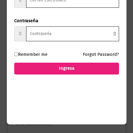
Páginas
368
Sandro Romero
Autor
Contraseña
Rey
Sello
Ariel
Formato
15 x 23
Remember me
Forgot Password?
Presentación
Tapa Blanda
Ingresa
No hay valoraciones aún.
Solo los usuarios registrados que hayan
comprado este producto pueden hacer
una valoración.