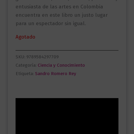
entusiasta de las artes en Colombia
encuentra en este libro un justo lugar
para un espectador sin igual.
Agotado
SKU:
9789584297709
Categoría:
Ciencia y Conocimiento
Etiqueta:
Sandro Romero Rey
Descripción
Información adicional
Valoraciones (0)