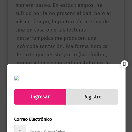
manera pasiva. En estos tiempos, he
sufrido por la no presencialidad, pero al
mismo tiempo, la protección uterina del
cine en casa o de las lecturas
ininterrumpidas me producen una
incómoda tentación. Esa forma heroica
del arte que resiste y otro (indefinible,
impreciso) que se intenta instalar entre
las ruinas. La muerte está allí, al otro
lado de la puerta”. Sandro Romero Rey
Ingresar
Registro
Referencia
9789584297709
(ISBN)
Marca
Editorial Planeta
Correo Electrónico