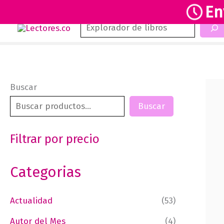
En
Buscar
Ir
al
contenido
Buscar
Buscar
Filtrar por precio
Categorias
Actualidad
(53)
Autor del Mes
(4)