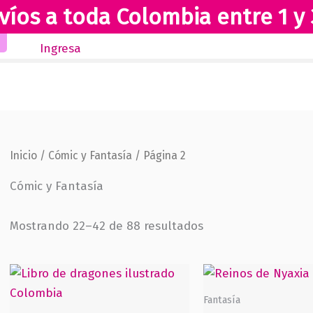
víos a toda Colombia entre 1 y 
Inicio
Novedades
Revista Club Lectores
Ingresa
Inicio
/
Cómic y Fantasía
/ Página 2
Cómic y Fantasía
Sorted
Mostrando 22–42 de 88 resultados
by
popularity
Fantasía