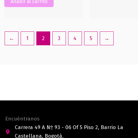
Añadir al carrito
←
1
2
3
4
5
→
Encuéntranos
Carrera 49 A Nº 93 - 06 Of 5 Piso 2, Barrio La
Castellana, Bogotá.