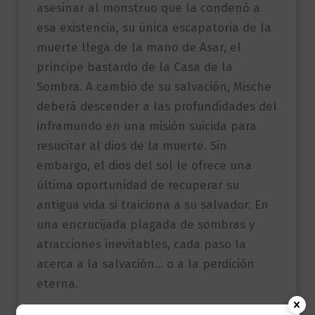
asesinar al monstruo que la condenó a
esa existencia, su única escapatoria de la
muerte llega de la mano de Asar, el
príncipe bastardo de la Casa de la
Sombra. A cambio de su salvación, Mische
deberá descender a las profundidades del
inframundo en una misión suicida para
resucitar al dios de la muerte. Sin
embargo, el dios del sol le ofrece una
última oportunidad de recuperar su
antigua vida si traiciona a su salvador. En
una encrucijada plagada de sombras y
atracciones inevitables, cada paso la
acerca a la salvación… o a la perdición
eterna.