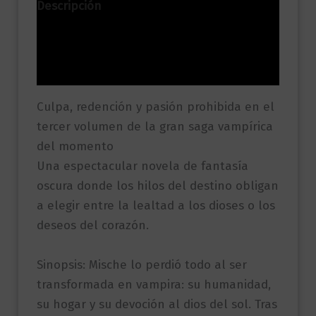
Descripción
Información adicional
Valoraciones (0)
Culpa, redención y pasión prohibida en el
tercer volumen de la gran saga vampírica
del momento
Una espectacular novela de fantasía
oscura donde los hilos del destino obligan
a elegir entre la lealtad a los dioses o los
deseos del corazón.
Sinopsis: Mische lo perdió todo al ser
transformada en vampira: su humanidad,
su hogar y su devoción al dios del sol. Tras