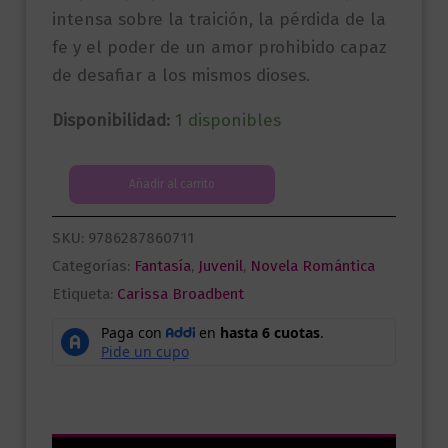
intensa sobre la traición, la pérdida de la
fe y el poder de un amor prohibido capaz
de desafiar a los mismos dioses.
Disponibilidad:
1 disponibles
El
Añadir al carrito
pájaro
y
SKU:
9786287860711
el
Categorías:
Fantasía
,
Juvenil
,
Novela Romántica
corazón
Etiqueta:
Carissa Broadbent
de
piedra
cantidad