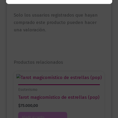
No hay valoraciones aún.
Solo los usuarios registrados que hayan
comprado este producto pueden hacer
una valoración.
Productos relacionados
Esoterismo
Tarot magicomístico de estrellas (pop)
$
75.000,00
Añadir al carrito