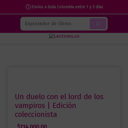
con
Envíos a toda Colombia entre 1 y 3 días
el
Ir
Buscar
lord
al
de
contenido
los
vampiros
|
Edición
coleccionista
cantidad
Un duelo con el lord de los
vampiros | Edición
coleccionista
$
114.000,00