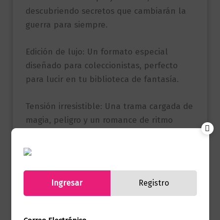
descubriendo secretos que cambiarán la
guerra para siempre.
Edición de lujo: Un formato especial
diseñado para coleccionistas, perfecto
para lucir en tu biblioteca de fantasía.
Tensión irresistible: Una trama cargada de
magia, peligro y un romance de ritmo
lento que desibuja las fronteras entre el
odio y el deseo.
El universo de Elise Kova: Una adictiva
Ingresar
Registro
novela autoconclusiva pero conectada
con el aclamado mundo mágico de la
autora de bestsellers.