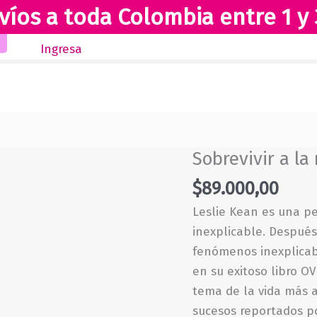
víos a toda Colombia entre 1 y 
Inicio
Novedades
Revista Club Lectores
Ingresa
Sobrevivir a la
$
89.000,00
Leslie Kean es una per
inexplicable. Después
fenómenos inexplicab
en su exitoso libro OV
tema de la vida más a
sucesos reportados po