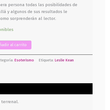
era persona todas las posibilidades de
llá y algunos de sus resultados le
como sorprenderán al lector.
onibles
ñadir al carrito
tegoría:
Esoterismo
Etiqueta:
Leslie Kean
 terrenal.