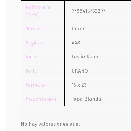
Referencia
9788415732297
(ISBN)
Marca
Urano
Páginas
448
Autor
Leslie Kean
Sello
URANO
Formato
15 x 23
Presentación
Tapa Blanda
No hay valoraciones aún.