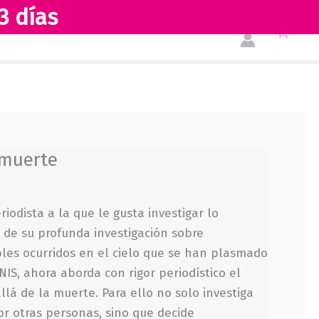
3 días
la
Tienda
Acerca de nosotros
muerte
cantidad
 muerte
iodista a la que le gusta investigar lo
 de su profunda investigación sobre
les ocurridos en el cielo que se han plasmado
NIS, ahora aborda con rigor periodístico el
llá de la muerte. Para ello no solo investiga
r otras personas, sino que decide