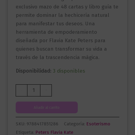
exclusivo mazo de 48 cartas y libro guía te
permite dominar la hechicería natural
para manifestar tus deseos. Una
herramienta de empoderamiento
diseñada por Flavia Kate Peters para
quienes buscan transformar su vida a
través de la trascendencia mágica.
Disponibilidad:
3 disponibles
Oráculo
-
+
de
los
Añadir al carrito
hechizos
cantidad
SKU:
9788417851286
Categoría:
Esoterismo
Etiqueta:
Peters Flavia Kate