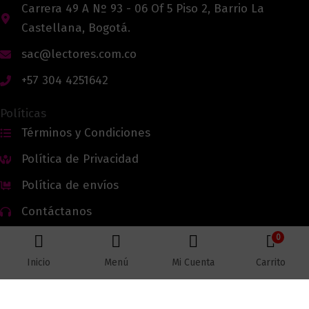
Carrera 49 A Nº 93 - 06 Of 5 Piso 2, Barrio La
Castellana, Bogotá.
sac@lectores.com.co
+57 304 4251642
Políticas
Términos y Condiciones
Política de Privacidad
Política de envíos
Contáctanos
0
Inicio
Menú
Mi Cuenta
Carrito
Todos los derechos reservados © 2026 Lectores.co |
Lectores.co
Bogotá - Colombia