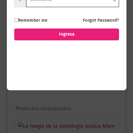
TAPA BLANDA +
Presentación
COMPLEMENTO
Remember me
Forgot Password?
Ingresa
No hay valoraciones aún.
Solo los usuarios registrados que hayan
comprado este producto pueden hacer
una valoración.
Productos relacionados