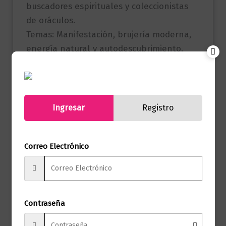
buscadores espirituales y coleccionistas
de oráculos.
Temas: Manifestación, brujería moderna,
energía natural y autodescubrimiento.
Referencia
9788417851286
(ISBN)
Ingresar
Registro
Marca
Editorial Océano
Páginas
144
Correo Electrónico
Autor
Peters Flavia Kate
Sello
Arkano Books
Contraseña
Formato
10 X 24