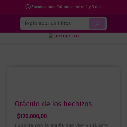
los
Envíos a toda Colombia entre 1 y 3 días
hechizos
Ir
Buscar
cantidad
al
contenido
Oráculo de los hechizos
$
126.000,00
Conecta con la magia que vive en ti. Este