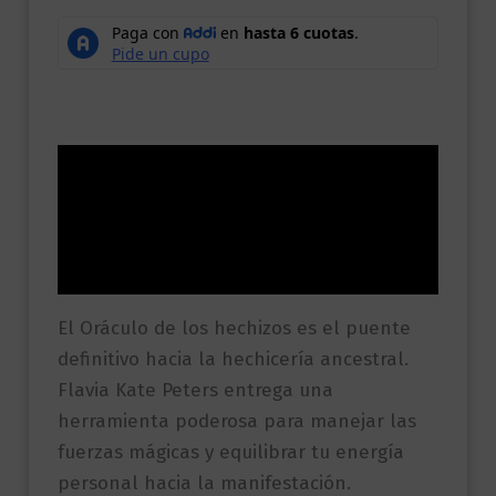
Descripción
Información adicional
Valoraciones (0)
El Oráculo de los hechizos es el puente
definitivo hacia la hechicería ancestral.
Flavia Kate Peters entrega una
herramienta poderosa para manejar las
fuerzas mágicas y equilibrar tu energía
personal hacia la manifestación.