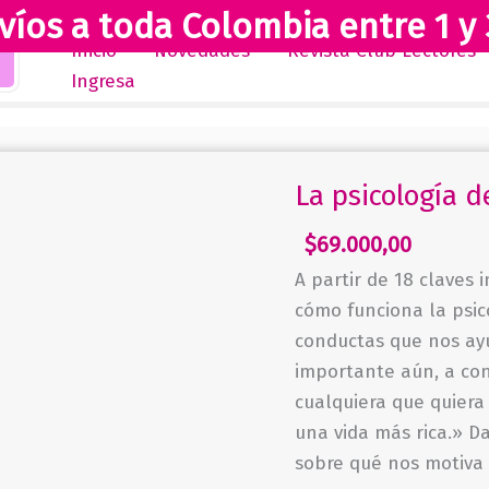
víos a toda Colombia entre 1 y 
Inicio
Novedades
Revista Club Lectores
Ingresa
La psicología d
$
69.000,00
A partir de 18 claves
cómo funciona la psico
conductas que nos ayu
importante aún, a con
cualquiera que quiera 
una vida más rica.» D
sobre qué nos motiva