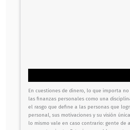
Descripción
Información adicional
Valor
En cuestiones de dinero, lo que importa no
las finanzas personales como una disciplin
el rasgo que define a las personas que logr
personal, sus motivaciones y su visión úni
lo mismo vale en caso contrario: gente de 