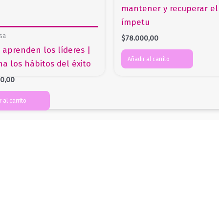
mantener y recuperar el
ímpetu
sa
$
78.000,00
aprenden los líderes |
Añadir al carrito
a los hábitos del éxito
00,00
 al carrito