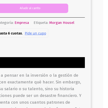
Añadir al carrito
ategoría:
Empresa
Etiqueta:
Morgan Housel
a pensar en la inversión o la gestión de
dicen exactamente qué hacer. Sin embargo,
 salario o su talento, sino su historia
ciones puede ser un desastre financiero. Y
cuenta con unos cuantos patrones de