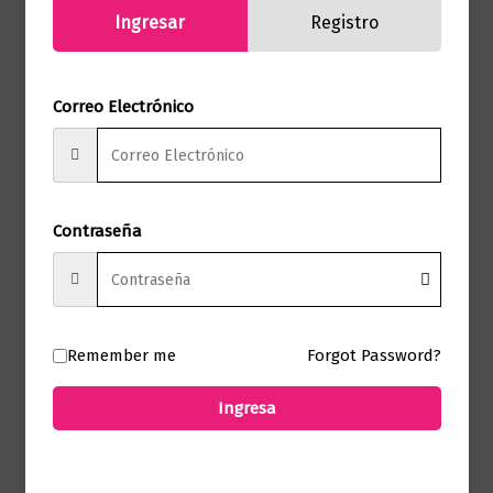
Ingresar
Registro
Presentación
Tapa Blanda
Correo Electrónico
No hay valoraciones aún.
Solo los usuarios registrados que hayan
comprado este producto pueden hacer
Contraseña
una valoración.
Remember me
Forgot Password?
Productos relacionados
Ingresa