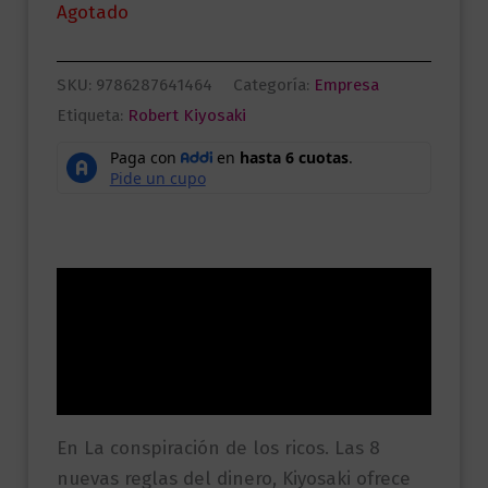
Agotado
SKU:
9786287641464
Categoría:
Empresa
Etiqueta:
Robert Kiyosaki
Descripción
Información adicional
Valoraciones (0)
En La conspiración de los ricos. Las 8
nuevas reglas del dinero, Kiyosaki ofrece