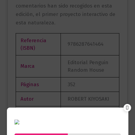
comentarios han sido recogidos en esta
edición, el primer proyecto interactivo de
esta naturaleza.
Referencia
9786287641464
(ISBN)
Editorial Penguin
Marca
Random House
Páginas
352
Autor
ROBERT KIYOSAKI
Sello
DEBOLS!LLO
Formato
12.5 X 19.0