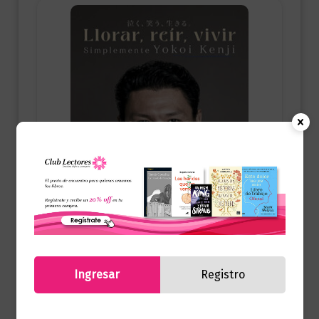
Ingresar
Registro
Autoayuda
Llorar, reír, vivir. Simplemente Yokoi
Kenji