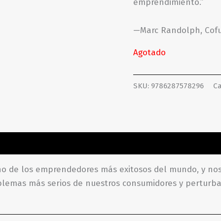
emprendimiento.”
—Marc Randolph, Cofu
Agotado
SKU:
9786287578296
Ca
aciones (0)
no de los emprendedores más exitosos del mundo, y no
roblemas más serios de nuestros consumidores y perturba