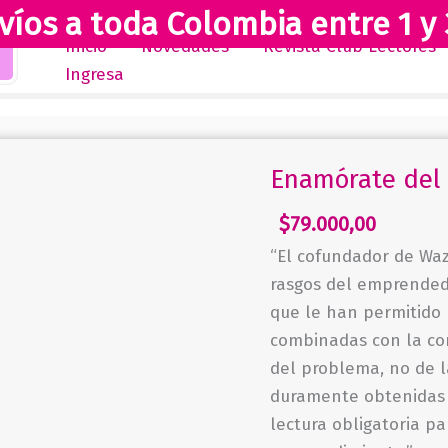
víos a toda Colombia entre 1 y 
Inicio
Novedades
Revista Club Lectores
Ingresa
Enamórate del 
$
79.000,00
“El cofundador de Waz
rasgos del emprendedo
que le han permitido 
combinadas con la co
del problema, no de l
duramente obtenidas 
lectura obligatoria p