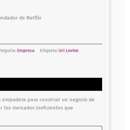
ndador de Netflix
tegoría:
Empresa
Etiqueta:
Uri Levine
s empodera para construir un negocio de
r los mercados ineficientes que