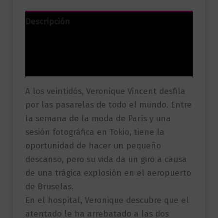
Descripción
Información adicional
Valoraciones (0)
A los veintidós, Veronique Vincent desfila
por las pasarelas de todo el mundo. Entre
la semana de la moda de París y una
sesión fotográfica en Tokio, tiene la
oportunidad de hacer un pequeño
descanso, pero su vida da un giro a causa
de una trágica explosión en el aeropuerto
de Bruselas.
En el hospital, Veronique descubre que el
atentado le ha arrebatado a las dos