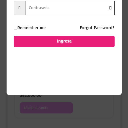
Novela Romántica
Al filo de la oscuridad
$
82.000,00
Remember me
Forgot Password?
Añadir al carrito
Ingresa
Juvenil
Saving 6 (Los chicos de Tommen 3)
$
82.000,00
Añadir al carrito