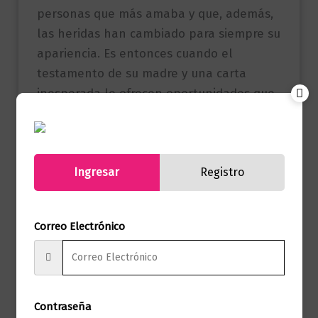
personas que más amaba y que, además,
las heridas han cambiado para siempre su
apariencia. Es entonces cuando el
testamento de su madre y una carta
inesperada le ofrecen oportunidades que
nunca creyó posibles.
Poco a poco, forja nuevos vínculos y
revisita los antiguos, encuentra paz en
Ingresar
Registro
ayudar a los demás y redefine lo que es
realmente la belleza.
Correo Electrónico
Productos relacionados
Contraseña