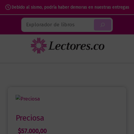
Debido al sismo, podría haber demoras en nuestras entregas
Ir
Buscar
al
contenido
Preciosa
$
57.000,00