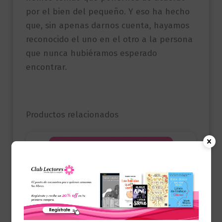
por el bien del pequeño. Y eso ha hecho
que, sin apenas darnos cuenta, hayamos
reconocido el uno en el otro a la persona
que nunca hubiéramos esperado
encontrar.
Productos relacionados