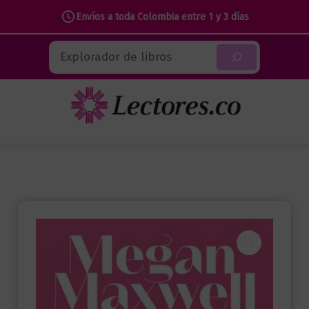
Envíos a toda Colombia entre 1 y 3 días
Ir
Buscar
al
contenido