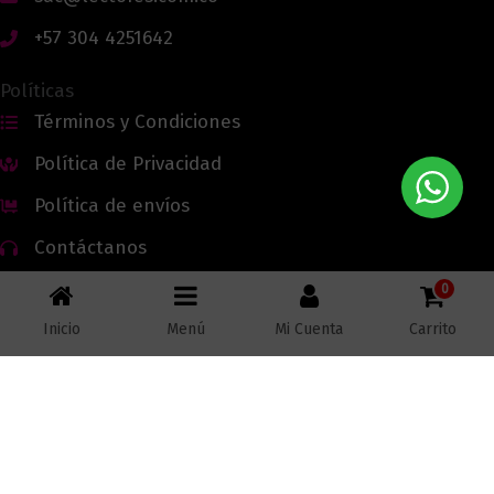
+57 304 4251642
Políticas
Términos y Condiciones
Política de Privacidad
Política de envíos
Contáctanos
0
Inicio
Menú
Mi Cuenta
Carrito
Todos los derechos reservados © 2026 Lectores.co |
Lectores.co
Bogotá - Colombia