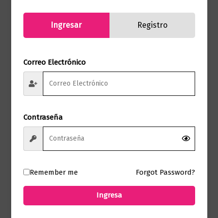
Ingresar
Registro
Correo Electrónico
Novela Romántica
Te doy mi corazon – Bridgerton 3
Contraseña
$
70.000,00
Añadir al carrito
Remember me
Forgot Password?
Ingresa