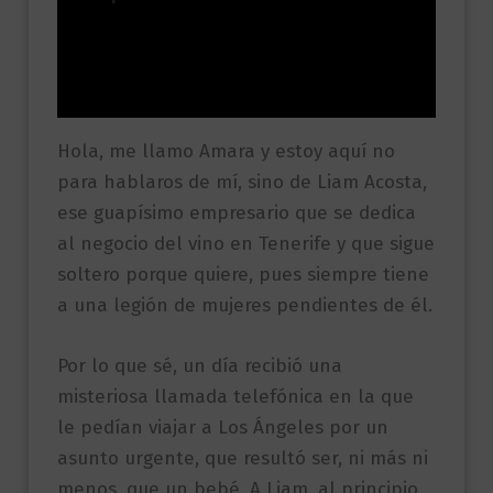
Información adicional
Valoraciones (0)
Hola, me llamo Amara y estoy aquí no
para hablaros de mí, sino de Liam Acosta,
ese guapísimo empresario que se dedica
al negocio del vino en Tenerife y que sigue
soltero porque quiere, pues siempre tiene
a una legión de mujeres pendientes de él.
Por lo que sé, un día recibió una
misteriosa llamada telefónica en la que
le pedían viajar a Los Ángeles por un
asunto urgente, que resultó ser, ni más ni
menos, que un bebé. A Liam, al principio,