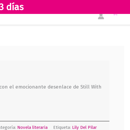
3 días
Tienda
Acerca de nosotros
r con el emocionante desenlace de Still With
tegoría:
Novela literaria
Etiqueta:
Lily Del Pilar