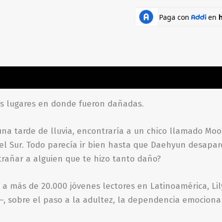
ones (0)
s lugares en donde fueron dañadas.
 una tarde de lluvia, encontraría a un chico llamado M
el Sur. Todo parecía ir bien hasta que Daehyun desapa
trañar a alguien que te hizo tanto daño?
a más de 20.000 jóvenes lectores en Latinoamérica, Lily
–, sobre el paso a la adultez, la dependencia emociona