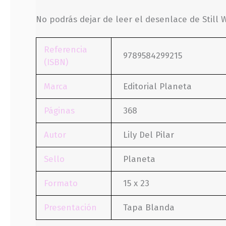
No podrás dejar de leer el desenlace de Still W
Referencia
9789584299215
(ISBN)
Marca
Editorial Planeta
Páginas
368
Autor
Lily Del Pilar
Sello
Planeta
Formato
15 x 23
Presentación
Tapa Blanda