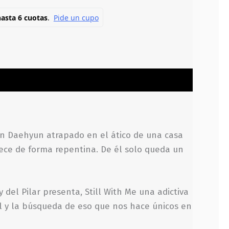
oon Daehyun atrapado en el ático de una casa
rece de forma repentina. De él solo queda un
 del Pilar presenta, Still With Me una adictiva
l y la búsqueda de eso que nos hace únicos en