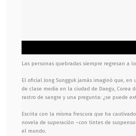
Descripción
Información adicional
Valoraci
Las personas quebradas siempre regresan a lo
El oficial Jong Sungguk jamás imaginó que, en
de clase media en la ciudad de Daegu, Corea d
rastro de sangre y una pregunta: ¿se puede ex
Escrita con la misma frescura que ha cautivado 
novela de superación –con tintes de suspenso
el mundo.