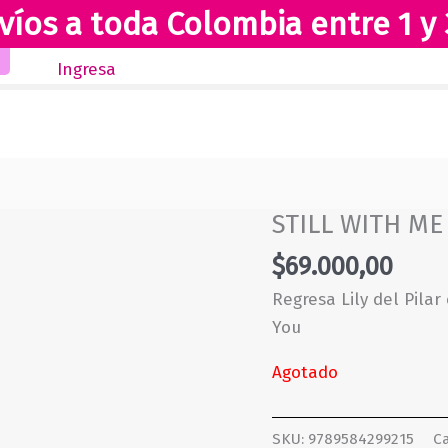
víos a toda Colombia entre 1 y 
Inicio
Novedades
Revista Club Lectores
Ingresa
STILL WITH ME
$
69.000,00
Regresa Lily del Pila
You
Agotado
SKU:
9789584299215
Ca