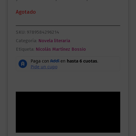
Agotado
SKU:
9789584296214
Categoría:
Novela literaria
Etiqueta:
Nicolás Martínez Bossio
Descripción
Información adicional
Valoraciones (0)