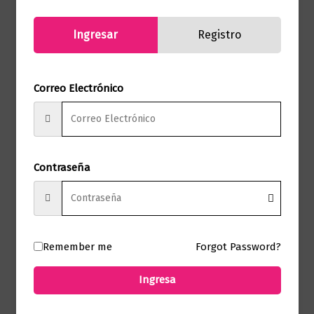
Autor
Bossio
Ingresar
Registro
Sello
Seix Barral
Formato
13, 5 x 23
Correo Electrónico
Presentación
Tapa Blanda
Contraseña
No hay valoraciones aún.
Solo los usuarios registrados que hayan
comprado este producto pueden hacer
Remember me
Forgot Password?
una valoración.
Ingresa