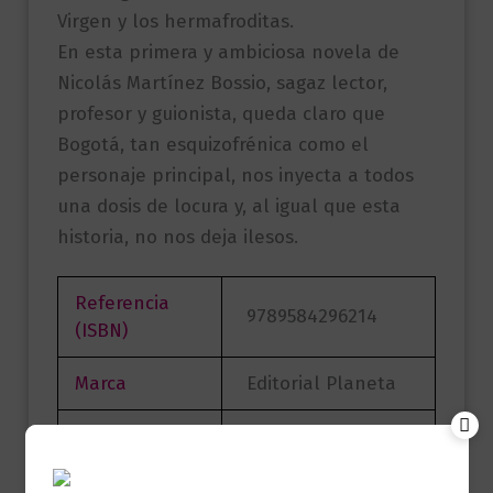
Virgen y los hermafroditas.
En esta primera y ambiciosa novela de
Nicolás Martínez Bossio, sagaz lector,
profesor y guionista, queda claro que
Bogotá, tan esquizofrénica como el
personaje principal, nos inyecta a todos
una dosis de locura y, al igual que esta
historia, no nos deja ilesos.
Referencia
9789584296214
(ISBN)
Marca
Editorial Planeta
Páginas
520
Nicolás Martínez