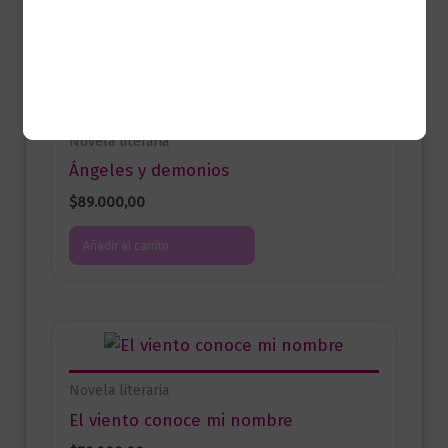
Productos relacionados
Novela literaria
Ángeles y demonios
$
89.000,00
Añadir al carrito
Novela literaria
El viento conoce mi nombre