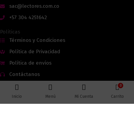
sac@lectores.com.co
+57 304 4251642
Políticas
Términos y Condiciones
Política de Privacidad
Política de envíos
Contáctanos
0
Inicio
Menú
Mi Cuenta
Carrito
Todos los derechos reservados © 2026 Lectores.co |
Lectores.co
Bogotá - Colombia