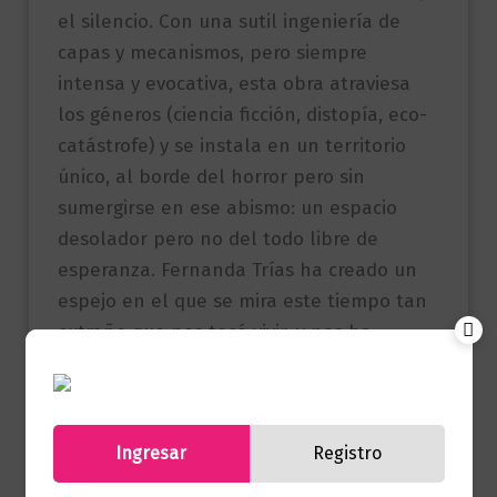
el silencio. Con una sutil ingeniería de
capas y mecanismos, pero siempre
intensa y evocativa, esta obra atraviesa
los géneros (ciencia ficción, distopía, eco-
catástrofe) y se instala en un territorio
único, al borde del horror pero sin
sumergirse en ese abismo: un espacio
desolador pero no del todo libre de
esperanza. Fernanda Trías ha creado un
espejo en el que se mira este tiempo tan
extraño que nos tocó vivir, y nos ha
regalado a sus lectores de siempre la
mejor de sus novelas”.
Ingresar
Registro
Ramiro Sanchiz