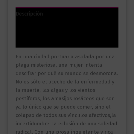
Descripción
Información adicional
Valoraciones (0)
En una ciudad portuaria asolada por una
plaga misteriosa, una mujer intenta
descifrar por qué su mundo se desmorona.
No es sólo el acecho de la enfermedad y
la muerte, las algas y los vientos
pestíferos, los amasijos rosáceos que son
ya lo único que se puede comer, sino el
colapso de todos sus vínculos afectivos,la
incertidumbre, la eclosión de una soledad
radical. Con una prosa inquietante y rica