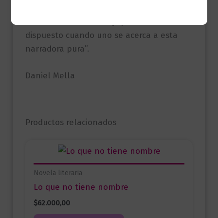
querés acordar eras vos al que estaban
desnudando. A eso hay que estar
dispuesto cuando uno se acerca a esta
narradora pura”.
Daniel Mella
Productos relacionados
Novela literaria
Lo que no tiene nombre
$
62.000,00