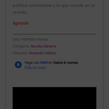
política colombiana y lo que sucede en el
mundo.
Agotado
SKU:
9789585496460
Categoría:
Novela literaria
Etiqueta:
Fernando Vallejo
Descripción
Información adicional