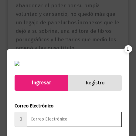
abandonar el poder por su propia
voluntad y cansancio, no quedó más que
un legajo de papeluchos inconexos que le
dejó a su sobrina, una editora de libros
pornográficos y libertarios que medio los
ordenó y les puso título.
Referencia
9789585496460
(ISBN)
Ingresar
Registro
Editorial Penguin
Marca
Random House
Correo Electrónico
Páginas
192
Autor
Fernando Vallejo