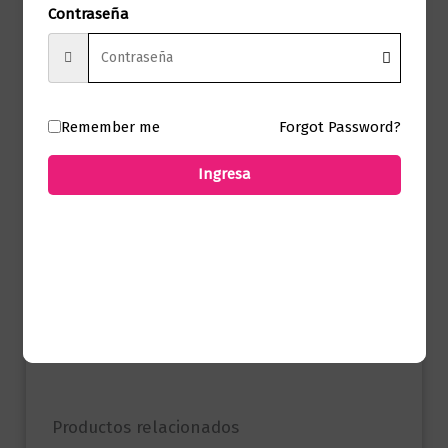
Sello
ALFAGUARA
Contraseña
Formato
15.0 X 24.0 X 1.3
Presentación
Tapa Blanda
Remember me
Forgot Password?
Ingresa
No hay valoraciones aún.
Solo los usuarios registrados que hayan
comprado este producto pueden hacer
una valoración.
Productos relacionados