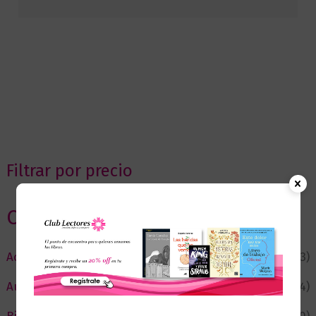
Filtrar por precio
Categorias
Actualidad
(53)
Autor del Mes
(4)