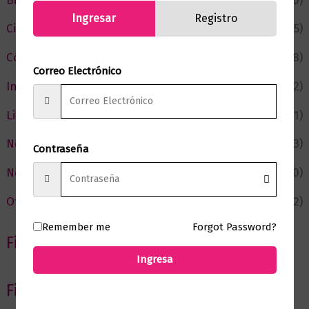
Bienestar
(230)
Ingresar
Registro
Ciencia y Conocimiento
(75)
Cómic y Fantasía
(88)
Correo Electrónico
Infantil y Juvenil
(212)
Literatura
(371)
Negocios
(43)
Contraseña
Novedades
(110)
Ofertas
(12)
Remember me
Forgot Password?
Filtrar por Autor
Ingresa
Filtrar por editorial