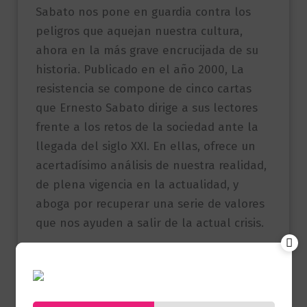
Sabato nos pone en guardia contra los
peligros que aquejan nuestra cultura,
ahora en la más grave encrucijada de su
historia. Publicado en el año 2000, La
resistencia se compone de cinco cartas
que Ernesto Sabato dirige a sus lectores
frente a los retos de la sociedad ante la
llegada del siglo XXI. En ellas, ofrece un
acertadísimo análisis de nuestra realidad,
de plena vigencia en la actualidad, y
aboga por recuperar una serie de valores
que nos ayuden a salir de la actual crisis.
Productos relacionados