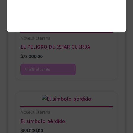
Novela literaria
EL PELIGRO DE ESTAR CUERDA
$
72.000,00
Añadir al carrito
Novela literaria
El simbolo pérdido
$
89.000,00