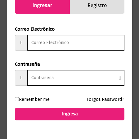
Ingresar
Registro
Novela literaria
Correo Electrónico
Aranjuez
$
65.000,00
Añadir al carrito
Contraseña
Remember me
Forgot Password?
Novela literaria
Lady masacre
Ingresa
$
75.000,00
Añadir al carrito