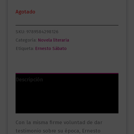
Agotado
SKU:
9789584298126
Categoría:
Novela literaria
Etiqueta:
Ernesto Sábato
Descripción
Información adicional
Valoraciones (0)
Con la misma firme voluntad de dar
testimonio sobre su época, Ernesto