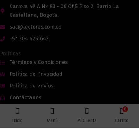
Carrera 49 A Nº 93 - 06 Of 5 Piso 2, Barrio La
Castellana, Bogotá.
sac@lectores.com.co
+57 304 4251642
Políticas
Términos y Condiciones
Política de Privacidad
Política de envíos
Contáctanos
0
Inicio
Menú
Mi Cuenta
Carrito
Todos los derechos reservados © 2026 Lectores.co |
Lectores.co
Bogotá - Colombia