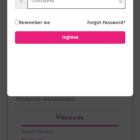
Remember me
Forgot Password?
No hay valoraciones aún.
Ingresa
Solo los usuarios registrados que hayan
comprado este producto pueden hacer
una valoración.
Productos relacionados
Novela literaria