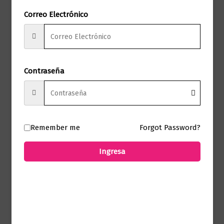
No hay valoraciones aún.
Correo Electrónico
Solo los usuarios registrados que hayan
comprado este producto pueden hacer
una valoración.
Contraseña
Productos relacionados
Remember me
Forgot Password?
Ingresa
Novela literaria
VIOLETA
$
75.000,00
Añadir al carrito