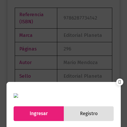
Referencia
9786287734142
(ISBN)
Marca
Editorial Planeta
Páginas
296
Autor
Mario Mendoza
Sello
Editorial Planeta
Formato
15 x 23
Presentación
Tapa Dura
Ingresar
Registro