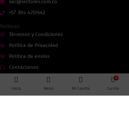
sac@lectores.com.co
+57 304 4251642
Políticas
Términos y Condiciones
Política de Privacidad
Política de envíos
Contáctanos
0
Inicio
Menú
Mi Cuenta
Carrito
Todos los derechos reservados © 2026 Lectores.co |
Lectores.co
Bogotá - Colombia