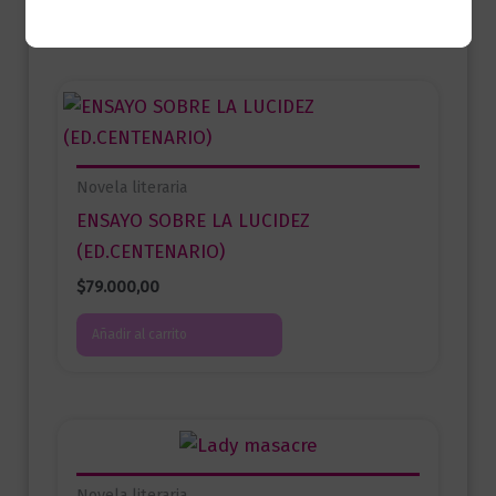
Novela literaria
ENSAYO SOBRE LA LUCIDEZ
(ED.CENTENARIO)
$
79.000,00
Añadir al carrito
Novela literaria