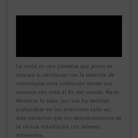
Descripción
Información adicional
Valoraciones (0)
La razón es una promesa que pocos se
atreven a cuestionar con la valentía de
contemplar esta civilización desde una
ventana con vista al fin del mundo. Mario
Mendoza lo sabe, por eso ha decidido
profundizar en las relaciones cada vez
más estrechas que los descubrimientos de
la ciencia establecen con saberes
milenarios.