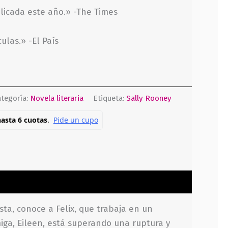
licada este año.» -The Times
ulas.» -El País
tegoría:
Novela literaria
Etiqueta:
Sally Rooney
sta, conoce a Felix, que trabaja en un
iga, Eileen, está superando una ruptura y