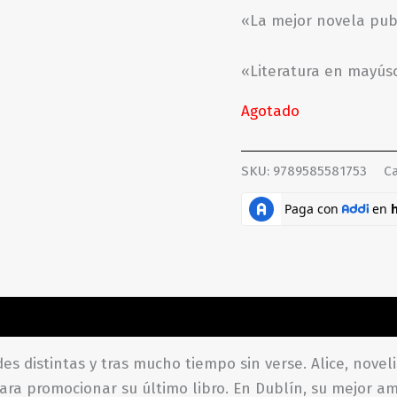
«La mejor novela pub
«Literatura en mayúsc
Agotado
SKU:
9789585581753
Ca
ones (0)
s distintas y tras mucho tiempo sin verse. Alice, noveli
a promocionar su último libro. En Dublín, su mejor am