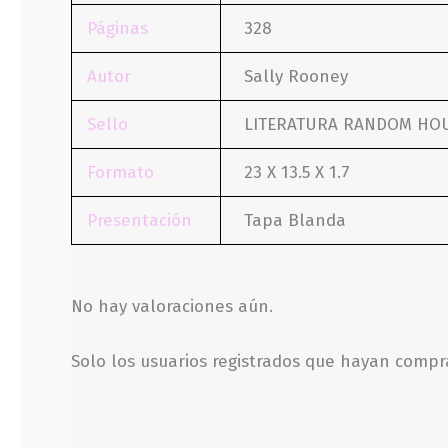
Páginas
328
Autor
Sally Rooney
Sello
LITERATURA RANDOM HO
Formato
23 X 13.5 X 1.7
Presentación
Tapa Blanda
No hay valoraciones aún.
Solo los usuarios registrados que hayan comp