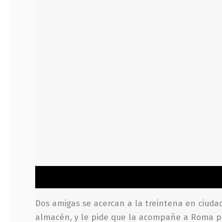
Descripción
Información adicional
Valoraci
Dos amigas se acercan a la treintena en ciudade
almacén, y le pide que la acompañe a Roma par