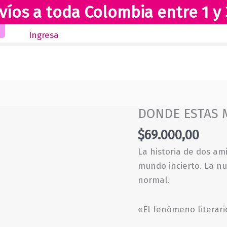
víos a toda Colombia entre 1 y 
Inicio
Novedades
Revista Club Lectores
Ingresa
DONDE ESTAS 
$
69.000,00
La historia de dos am
mundo incierto. La n
normal.
«El fenómeno literari