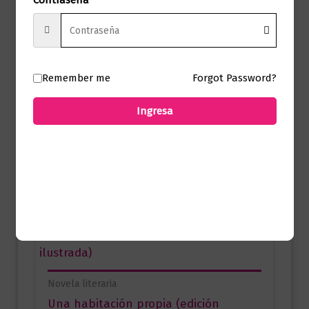
Contraseña
Productos relacionados
Remember me
Forgot Password?
Novela literaria
Ingresa
Lo que no tiene nombre – Ed. Especial
$
82.000,00
Añadir al carrito
Novela literaria
Una habitación propia (edición