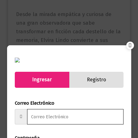
Desde la mirada empática y curiosa de
una gran observadora que sabe
transformar en ficción cada destello de la
memoria, Elvira Lindo convierte a sus
padres en personajes literarios para
aproximarse a ellos con libertad, lucidez y
sabiduría. Como si de una composición
musical se tratara, cada capítulo es una
Ingresar
Registro
demostración de gran técnica puesta al
servicio del puro placer de narrar las
luces y las sombras de un pasado
Correo Electrónico
convertido para siempre en gran
literatura.