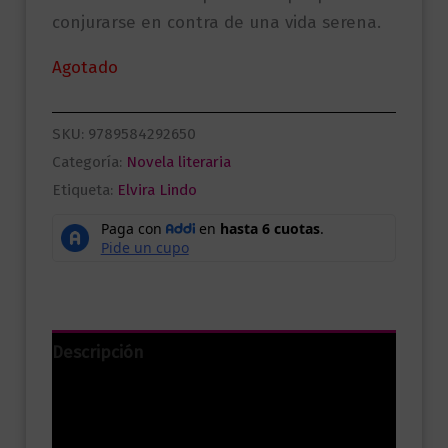
conjurarse en contra de una vida serena.
Agotado
SKU:
9789584292650
Categoría:
Novela literaria
Etiqueta:
Elvira Lindo
Descripción
Información adicional
Valoraciones (0)