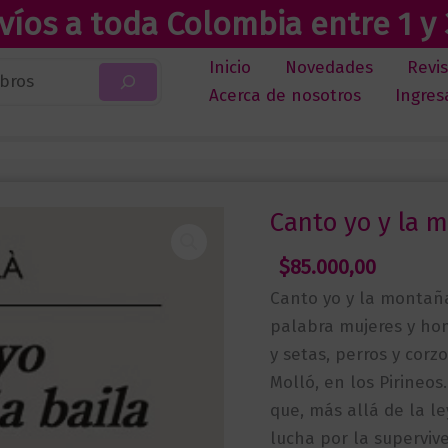
víos a toda Colombia entre 1 y 
Inicio
Novedades
Revi
Acerca de nosotros
Ingres
Canto yo y la 
$
85.000,00
Canto yo y la montañ
palabra mujeres y ho
y setas, perros y cor
Molló, en los Pirineo
que, más allá de la l
lucha por la superviv