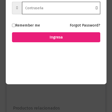
Sello
Seix Barral
Formato
13.3 x 23.0
Remember me
Forgot Password?
Presentación
Tapa Blanda
Ingresa
No hay valoraciones aún.
Solo los usuarios registrados que hayan
comprado este producto pueden hacer
una valoración.
Productos relacionados