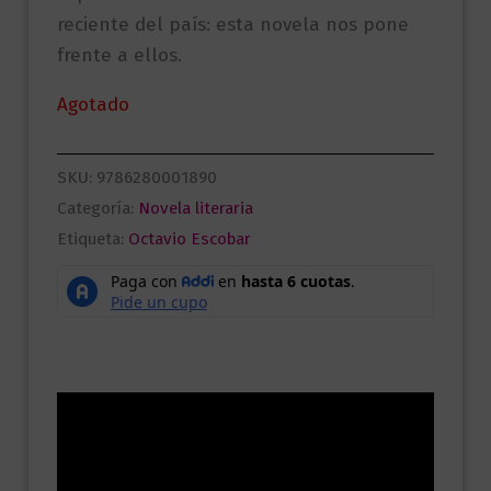
reciente del país: esta novela nos pone
frente a ellos.
Agotado
SKU:
9786280001890
Categoría:
Novela literaria
Etiqueta:
Octavio Escobar
Descripción
Información adicional