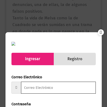
denuncias, una de ellas, la de algunos
falsos positivos.
Tanto la vida de Melva como la de
Cuadrado se verán sumidas en una trama
en donde nada es lo que parece y en la
cual, hasta las mejores motivaciones,
esconden debilidades morales profundas.
Referencia
Ingresar
Registro
9786280001890
(ISBN)
Marca
Editorial Planeta
Correo Electrónico
Páginas
264
Autor
Octavio Escobar
Contraseña