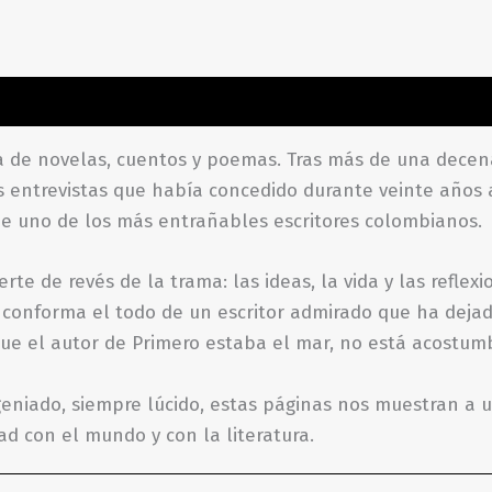
aciones (0)
de novelas, cuentos y poemas. Tras más de una decena 
las entrevistas que había concedido durante veinte años 
de uno de los más entrañables escritores colombianos.
uerte de revés de la trama: las ideas, la vida y las refle
e conforma el todo de un escritor admirado que ha dejad
l que el autor de Primero estaba el mar, no está acostum
eniado, siempre lúcido, estas páginas nos muestran a un
d con el mundo y con la literatura.