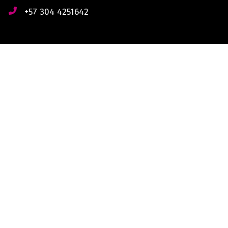
+57 304 4251642
derechos reservados © 2026 Lectores.co |
Lectores.co
Bogotá