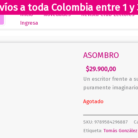
víos a toda Colombia entre 1 y 
Inicio
Novedades
Revista Club Lectores
Ingresa
ASOMBRO
$
29.900,00
Un escritor frente a s
puramente imaginario
Agotado
SKU:
9789584296887
C
Etiqueta:
Tomás González