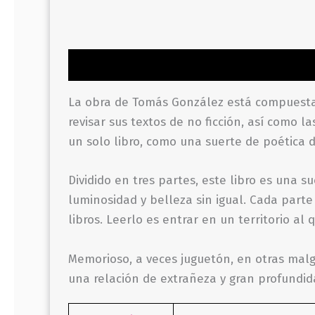
Descripción
Información adicional
Valor
La obra de Tomás González está compuesta 
revisar sus textos de no ficción, así como 
un solo libro, como una suerte de poética 
Dividido en tres partes, este libro es una s
luminosidad y belleza sin igual. Cada part
libros. Leerlo es entrar en un territorio a
Memorioso, a veces juguetón, en otras malg
una relación de extrañeza y gran profundida