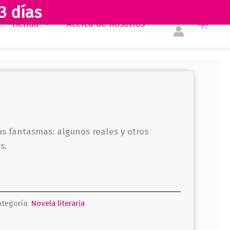
3 días
Tienda
Acerca de nosotros
us fantasmas: algunos reales y otros
s.
ategoría:
Novela literaria