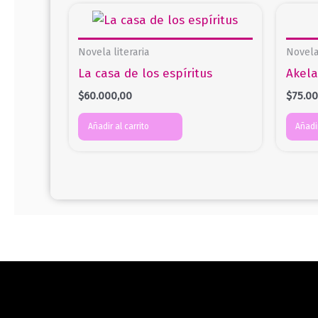
Novela literaria
Novela 
La casa de los espíritus
Akela
$
60.000,00
$
75.0
Añadir al carrito
Añadir