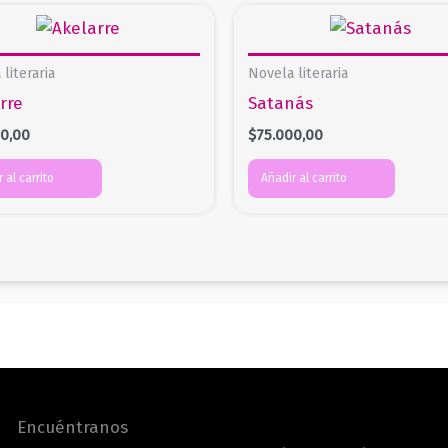
literaria
Novela literaria
rre
Satanás
00,00
$
75.000,00
 al carrito
Añadir al carrito
Encuéntranos