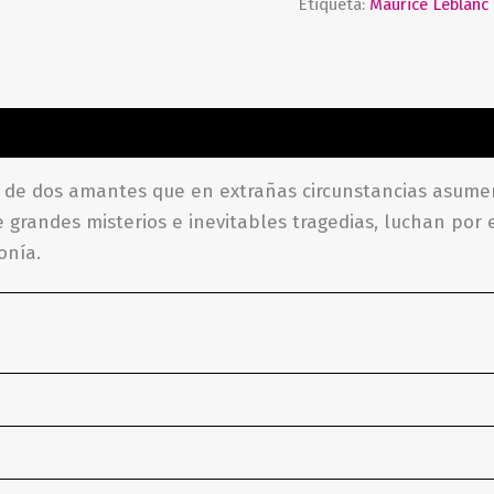
Etiqueta:
Maurice Leblanc
aciones (0)
 de dos amantes que en extrañas circunstancias asume
 grandes misterios e inevitables tragedias, luchan por 
onía.