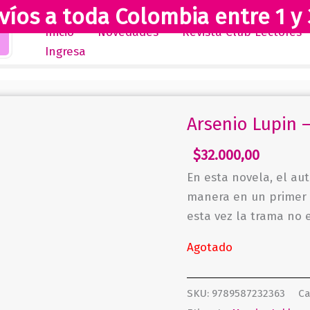
víos a toda Colombia entre 1 y 
Inicio
Novedades
Revista Club Lectores
Ingresa
Arsenio Lupin –
$
32.000,00
En esta novela, el au
manera en un primer 
esta vez la trama no 
Agotado
SKU:
9789587232363
Ca