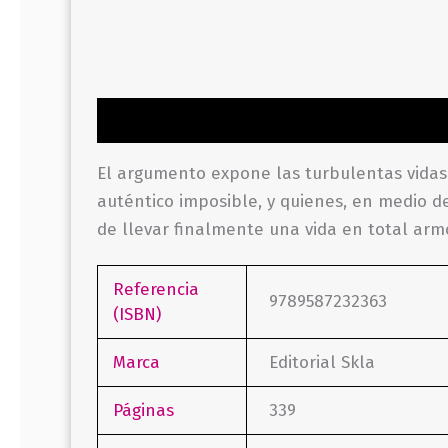
Descripción
Información adicional
Valor
El argumento expone las turbulentas vidas
auténtico imposible, y quienes, en medio de
de llevar finalmente una vida en total arm
Referencia
9789587232363
(ISBN)
Marca
Editorial Skla
Páginas
339