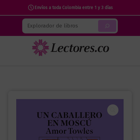
caballero
Envíos a toda Colombia entre 1 y 3 días
en
Ir
Moscú
Buscar
al
(edición
contenido
serie
apple
tv)
cantidad