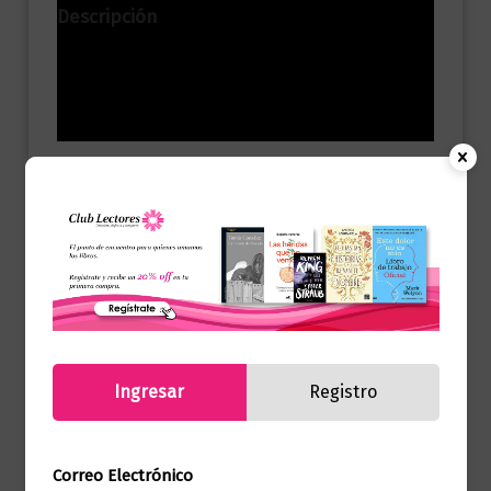
Descripción
Información adicional
Valoraciones (0)
Escrita con suma elegancia y cálido
sentido del humor, esta novela
excepcional nos habla de nuestra
inagotable capacidad para hacer frente a
los infortunios de la existencia.
Ingresar
Registro
Productos relacionados
Correo Electrónico