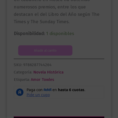
numerosos premios, entre los que
destacan el del Libro del Año según The
Times y The Sunday Times.
Disponibilidad:
1 disponibles
Un
Añadir al carrito
caballero
en
SKU:
9786287744264
Moscú
Categoría:
Novela Histórica
(edición
Etiqueta:
Amor Towles
serie
apple
tv)
cantidad